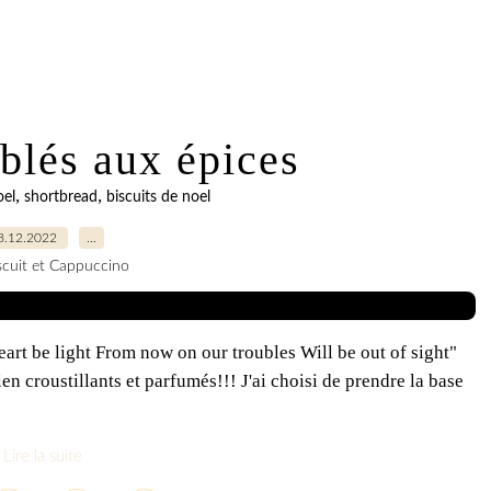
ablés aux épices
,
,
oel
shortbread
biscuits de noel
8.12.2022
…
scuit et Cappuccino
eart be light From now on our troubles Will be out of sight"
n croustillants et parfumés!!! J'ai choisi de prendre la base
Lire la suite