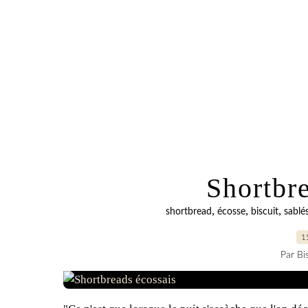
Shortbr
,
,
,
shortbread
écosse
biscuit
sablé
1
Par Bi