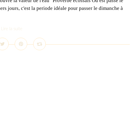
couvre la valeur de l'eau" Proverbe écossais Où est passé le
iers jours, c'est la periode idéale pour passer le dimanche à
Lire la suite