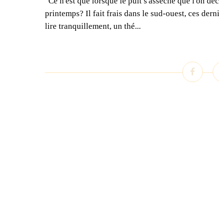
"Ce n'est que lorsque le puit s'assèche que l'on dé
printemps? Il fait frais dans le sud-ouest, ces dern
lire tranquillement, un thé...