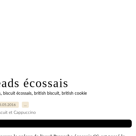
eads écossais
,
,
,
s
biscuit écossais
british biscuit
british cookie
5.05.2016
…
scuit et Cappuccino