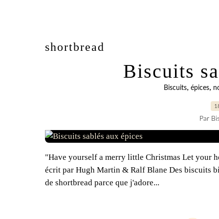
shortbread
Biscuits s
,
,
Biscuits
épices
n
1
Par Bi
"Have yourself a merry little Christmas Let your h
écrit par Hugh Martin & Ralf Blane Des biscuits bie
de shortbread parce que j'adore...